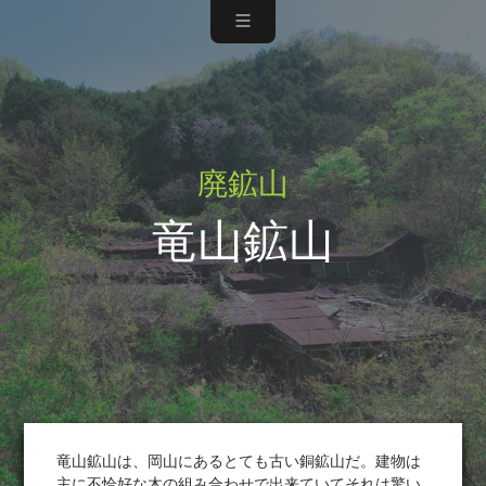
廃鉱山
竜山鉱山
竜山鉱山は、岡山にあるとても古い銅鉱山だ。建物は
主に不恰好な木の組み合わせで出来ていてそれは驚い