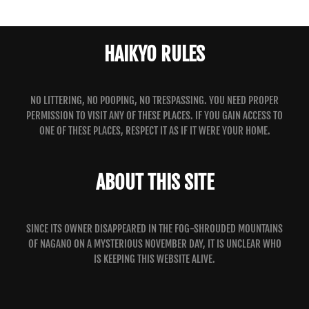
HAIKYO RULES
NO LITTERING, NO POOPING, NO TRESPASSING. YOU NEED PROPER
PERMISSION TO VISIT ANY OF THESE PLACES. IF YOU GAIN ACCESS TO
ONE OF THESE PLACES, RESPECT IT AS IF IT WERE YOUR HOME.
ABOUT THIS SITE
SINCE ITS OWNER DISAPPEARED IN THE FOG-SHROUDED MOUNTAINS
OF NAGANO ON A MYSTERIOUS NOVEMBER DAY, IT IS UNCLEAR WHO
IS KEEPING THIS WEBSITE ALIVE.