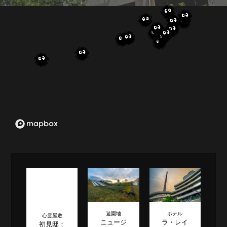
遊園地
ホテル
心霊屋敷
ニュージ
ラ・レイ
初見邸：