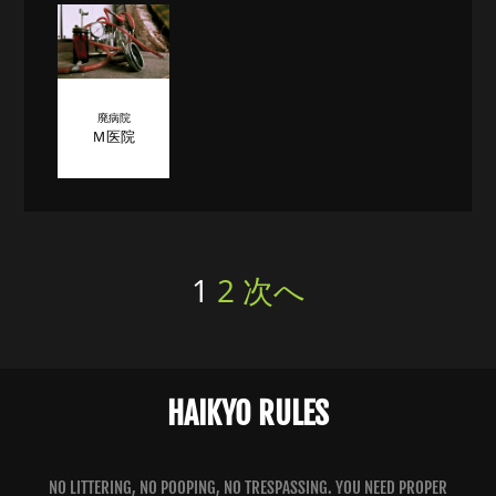
廃病院
Ｍ医院
Posts
1
2
次へ
pagination
HAIKYO RULES
NO LITTERING, NO POOPING, NO TRESPASSING. YOU NEED PROPER