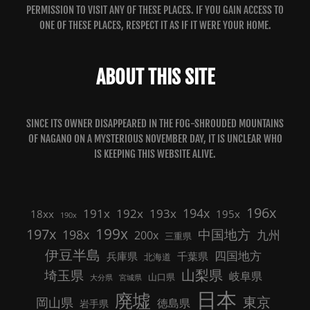
PERMISSION TO VISIT ANY OF THESE PLACES. IF YOU GAIN ACCESS TO
ONE OF THESE PLACES, RESPECT IT AS IF IT WERE YOUR HOME.
ABOUT THIS SITE
SINCE ITS OWNER DISAPPEARED IN THE FOG-SHROUDED MOUNTAINS
OF NAGANO ON A MYSTERIOUS NOVEMBER DAY, IT IS UNCLEAR WHO
IS KEEPING THIS WEBSITE ALIVE.
196x
191x
192x
194x
193x
18xx
195x
190x
199x
197x
中国地方
198x
九州
200x
三重県
伊豆半島
四国地方
兵庫県
千葉県
北海道
山梨県
埼玉県
岐阜県
山口県
大分県
宮城県
日本
廃墟
東京
岡山県
徳島県
岩手県