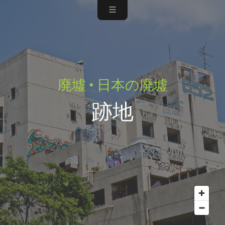
廃墟 • 日本の廃墟
跡地