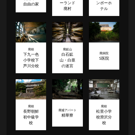
ーランド
ンボーホ
自由の家
廃村
テル
廃校
廃鉱山
廃病院
下九一色
白石鉱
S医院
小学校下
山・白亜
芦川分校
の迷宮
廃校
廃校
廃墟アパート
長野朝鮮
松里小学
精華寮
初中級学
校滑沢分
校
校