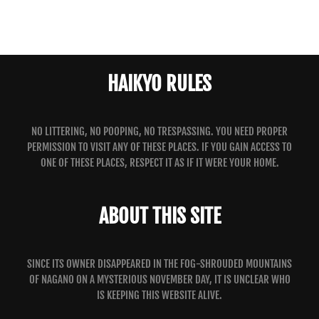
HAIKYO RULES
NO LITTERING, NO POOPING, NO TRESPASSING. YOU NEED PROPER
PERMISSION TO VISIT ANY OF THESE PLACES. IF YOU GAIN ACCESS TO
ONE OF THESE PLACES, RESPECT IT AS IF IT WERE YOUR HOME.
ABOUT THIS SITE
SINCE ITS OWNER DISAPPEARED IN THE FOG-SHROUDED MOUNTAINS
OF NAGANO ON A MYSTERIOUS NOVEMBER DAY, IT IS UNCLEAR WHO
IS KEEPING THIS WEBSITE ALIVE.