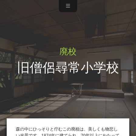
廃校
旧僧侶尋常小学校
森の中にひっそりと佇むこの廃校は、美しくも物悲し
い光景です。1874年に建てられ、70年以上にわたって