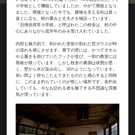
小学校として機能していましたが、やがて廃校となり
ました。廃墟となった今でも、建物を支える柱は真っ
直ぐに立ち、時の重みと丈夫さを物語っています。
「旧僧侶尋常小学校」と呼ばれたこの校舎は、村の中
心にありながら低学年のみを受け入れていました。
内部も魅力的で、剥がれた塗装や割れた窓ガラスが時
の流れを感じさせます。廊下の壁には、かつてタオル
や上履きを掛けていたフックが並び、一部の教室には
黒板が残っています。しかし校舎の裏側は状態が悪
く、壁から水が染み出し、沼のようになっています。
長い間よく持ちこたえてきたものだと感心すると同時
に、このまま朽ちていくのが惜しい場所です。老朽化
していても、今なお訪れる者を魅了する不思議な雰囲
気が漂っています。