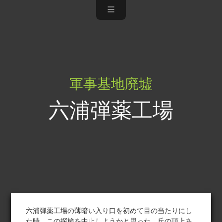
軍事基地廃墟
六浦弾薬工場
六浦弾薬工場の薄暗い入り口を初めて目の当たりにし
た時、この探検を中止しようかと思った。丘の頂上あ