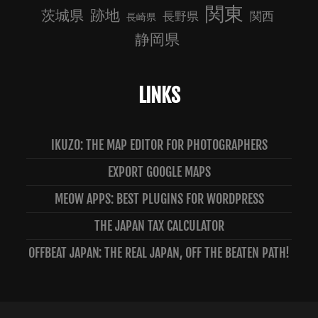
関東
跡地
茨城県
長野県
関西
長崎県
静岡県
LINKS
IKUZO: THE MAP EDITOR FOR PHOTOGRAPHERS
EXPORT GOOGLE MAPS
MEOW APPS: BEST PLUGINS FOR WORDPRESS
THE JAPAN TAX CALCULATOR
OFFBEAT JAPAN: THE REAL JAPAN, OFF THE BEATEN PATH!