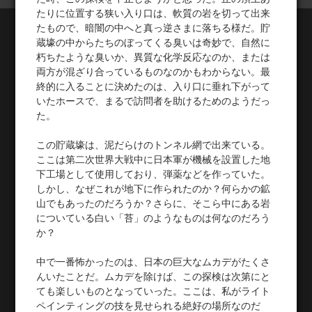
たりに位置する狭い入り口は、軟質の岩を切って出来
たもので、暗闇の中へと真っ逆さまに落ちる様だ。貯
蔵壕の中からたちのぼってくる臭いは奇妙で、自然に
朽ちたような臭いか、異質な化学反応なのか、または
両方が混ざり合っているものなのかもわからない。最
終的に入ることに決めたのは、入り口に垂れ下がって
いたホースで、まるで訪問者を助けるためのようだっ
た。
この貯蔵壕は、泥だらけのトンネル網で出来ている。
ここは第二次世界大戦中に日本軍が機械を設置した地
下工場として使用しており、弾薬などを作っていた。
しかし、なぜこれが地下に作られたのか？何らかの鉱
山でもあったのだろうか？さらに、そこら中にある岩
についている白い「苔」のようなものは何なのだろう
か？
中で一番怖かったのは、日本の巨大なムカデがたくさ
んいたことだ。ムカデを除けば、この探検は次第にと
ても楽しいものとなっていった。ここは、私がライト
ペインティングの技を見せられる絶好の場所なのだ