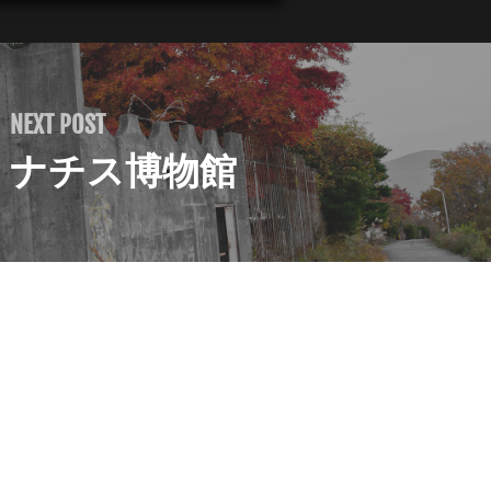
NEXT POST
ナチス博物館