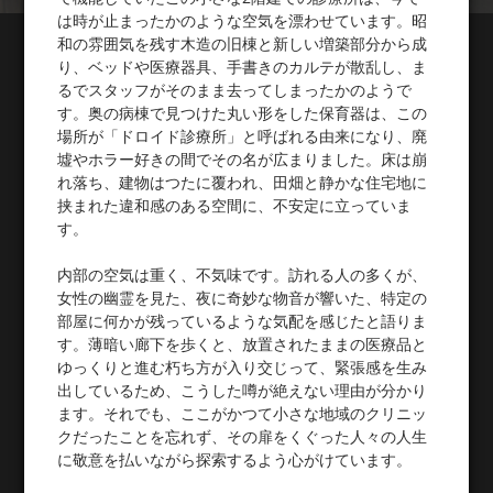
は時が止まったかのような空気を漂わせています。昭
和の雰囲気を残す木造の旧棟と新しい増築部分から成
り、ベッドや医療器具、手書きのカルテが散乱し、ま
るでスタッフがそのまま去ってしまったかのようで
す。奥の病棟で見つけた丸い形をした保育器は、この
場所が「ドロイド診療所」と呼ばれる由来になり、廃
墟やホラー好きの間でその名が広まりました。床は崩
れ落ち、建物はつたに覆われ、田畑と静かな住宅地に
挟まれた違和感のある空間に、不安定に立っていま
す。
内部の空気は重く、不気味です。訪れる人の多くが、
女性の幽霊を見た、夜に奇妙な物音が響いた、特定の
部屋に何かが残っているような気配を感じたと語りま
す。薄暗い廊下を歩くと、放置されたままの医療品と
ゆっくりと進む朽ち方が入り交じって、緊張感を生み
出しているため、こうした噂が絶えない理由が分かり
ます。それでも、ここがかつて小さな地域のクリニッ
クだったことを忘れず、その扉をくぐった人々の人生
に敬意を払いながら探索するよう心がけています。